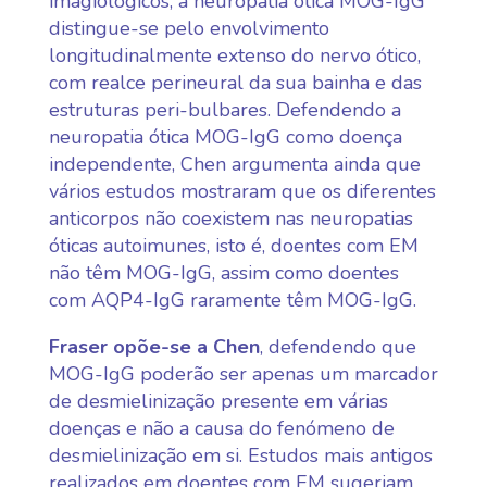
imagiológicos, a neuropatia ótica MOG-IgG
distingue-se pelo envolvimento
longitudinalmente extenso do nervo ótico,
com realce perineural da sua bainha e das
estruturas peri-bulbares. Defendendo a
neuropatia ótica MOG-IgG como doença
independente, Chen argumenta ainda que
vários estudos mostraram que os diferentes
anticorpos não coexistem nas neuropatias
óticas autoimunes, isto é, doentes com EM
não têm MOG-IgG, assim como doentes
com AQP4-IgG raramente têm MOG-IgG.
Fraser opõe-se a Chen
, defendendo que
MOG-IgG poderão ser apenas um marcador
de desmielinização presente em várias
doenças e não a causa do fenómeno de
desmielinização em si. Estudos mais antigos
realizados em doentes com EM sugeriam